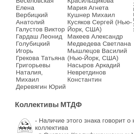
Веселовская
Красильщикова
Елена
Мария Агнета
Вербицкий
Кушнер Михаил
Анатолий
Кусяков Сергей (Нью-
Галустов Виктор
Йорк, США)
Гардаш Леонид
Макеев Александр
Голубицкий
Медведева Светлана
Игорь
Мышлецов Василий
Грекова Татьяна
(Нью-Йорк, США)
Григорьевы
Насыров Аркадий
Наталия,
Невретдинов
Михаил
Константин
Деревягин Юрий
Коллективы МТДФ
- Наличие этого знака говорит о
коллектива